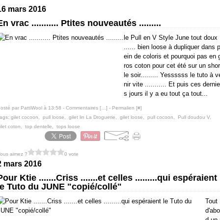
16 mars 2016
En vrac ........... Ptites nouveautés .........
le Pull en V Style June tout doux
...... bien loose à dupliquer dans p
ein de coloris et pourquoi pas en 
ros coton pour cet été sur un shor
le soir......... Yessssss le tuto à v
nir vite ........... Et puis ces dernie
s jours il y a eu tout ça tout...
osté par PattiWool à 13:58 -
Commentaires [
…
]
- Permalien [
#
]
ags:
gilet cocoon
,
pull loose
,
gilet lin La Droguerie
,
gilet loose
,
pull cocoon
,
Pull doudou V
,
ilet coton
,
top dentelle
,
tops loose
ous aimez ?
0 vote
2 mars 2016
Pour Ktie .......Criss .......et celles .........qui espéraient
le Tuto du JUNE "copié/collé"
Tout
d'abo
d un 