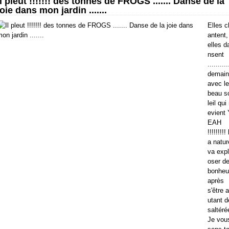
Il pleut !!!!!!! des tonnes de FROGS ....... Danse de la
joie dans mon jardin .......
Elles c
antent,
elles d
nsent
..........
demain
avec le
beau s
leil qui 
evient 
EAH
!!!!!!!!! 
a natur
va expl
oser d
bonheu
après
s'être a
utant d
saltéré
Je vou