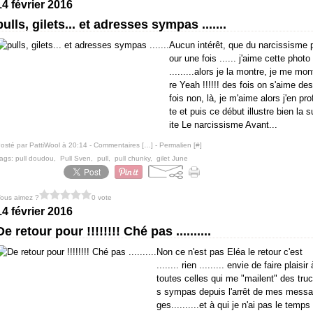
14 février 2016
pulls, gilets... et adresses sympas .......
Aucun intérêt, que du narcissisme 
our une fois ...... j'aime cette photo
.........alors je la montre, je me mon
re Yeah !!!!!! des fois on s'aime des
fois non, là, je m'aime alors j'en prof
te et puis ce début illustre bien la s
ite Le narcissisme Avant...
osté par PattiWool à 20:14 -
Commentaires [
…
]
- Permalien [
#
]
ags:
pull doudou
,
Pull Sven
,
pull
,
pull chunky
,
gilet June
ous aimez ?
0 vote
14 février 2016
De retour pour !!!!!!!! Ché pas ..........
Non ce n'est pas Eléa le retour c'est
........ rien ......... envie de faire plaisir 
toutes celles qui me "mailent" des truc
s sympas depuis l'arrêt de mes messa
ges..........et à qui je n'ai pas le temps