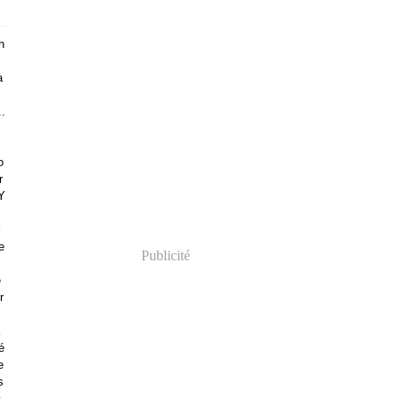
h
a
..
o
r
Y
l
e
Publicité
e
r
é
e
s