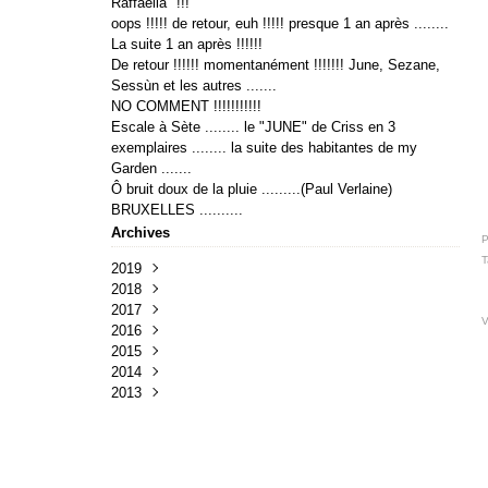
Raffaella" !!!
oops !!!!! de retour, euh !!!!! presque 1 an après ........
La suite 1 an après !!!!!!
De retour !!!!!! momentanément !!!!!!! June, Sezane,
Sessùn et les autres .......
NO COMMENT !!!!!!!!!!!
Escale à Sète ........ le "JUNE" de Criss en 3
exemplaires ........ la suite des habitantes de my
Garden .......
Ô bruit doux de la pluie .........(Paul Verlaine)
BRUXELLES ..........
Archives
P
T
2019
2018
Avril
(1)
2017
Avril
(2)
V
2016
Janvier
Février
(1)
(2)
2015
Juillet
(1)
2014
Avril
Novembre
(2)
(1)
2013
Mars
Mars
Novembre
(4)
(1)
(3)
Février
Janvier
Août
Décembre
(2)
(2)
(1)
(4)
Juillet
Octobre
(2)
(4)
Avril
Août
(5)
(1)
Mars
Juin
(5)
(7)