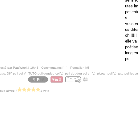
sens t
utes i
patient
s .......
vous v
us dîte
oh !!!!!
elle va
poétise
longte
ps...
osté par PattiWool à 16:43 -
Commentaires [
…
]
- Permalien [
#
]
ags:
DIY pull col V
,
TUTO pull doudou col V
,
pull doudou col en V
,
tricoter pull V
,
tuto pull loose
ous aimez ?
1 vote