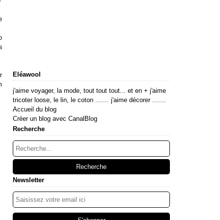
o
m
e
o
s
Eléawool
r
m
j'aime voyager, la mode, tout tout tout... et en + j'aime
tricoter loose, le lin, le coton ....... j'aime décorer .......
Accueil du blog
Créer un blog avec CanalBlog
Recherche
Newsletter