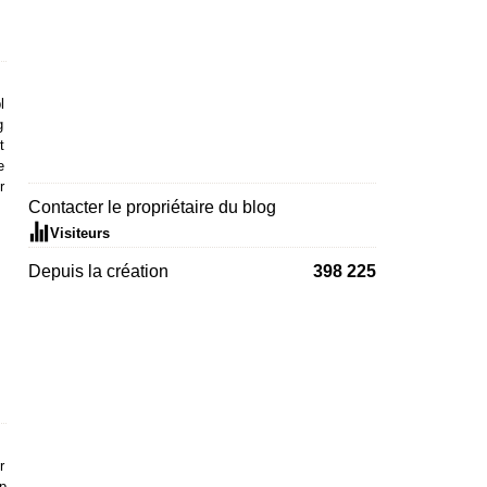
l
g
t
e
r
Contacter le propriétaire du blog
Visiteurs
Depuis la création
398 225
r
p