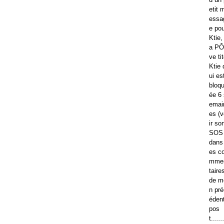
etit 
essa
e pou
Ktie, 
a PÔ
ve ti
Ktie 
ui es
bloq
ée 6 
emai
es (v
ir so
SOS
dans 
es c
mme
taire
de m
n pré
éden
pos
t......