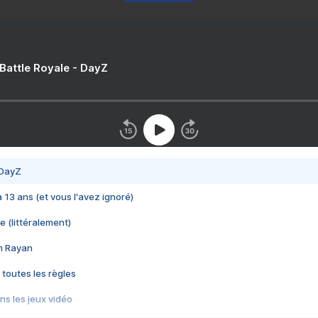
 Battle Royale - DayZ
 DayZ
 a 13 ans (et vous l'avez ignoré)
e (littéralement)
im Rayan
 toutes les règles
s les jeux vidéo