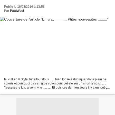
Publié le 16/03/2016 à 13:58
Par
PattiWool
le Pull en V Style June tout doux ...... bien loose à dupliquer dans plein de
coloris et pourquoi pas en gros coton pour cet été sur un short le soir.........
Yessssss le tuto à venir vite ........... Et puis ces derniers jours il y a eu tout ça
tout...