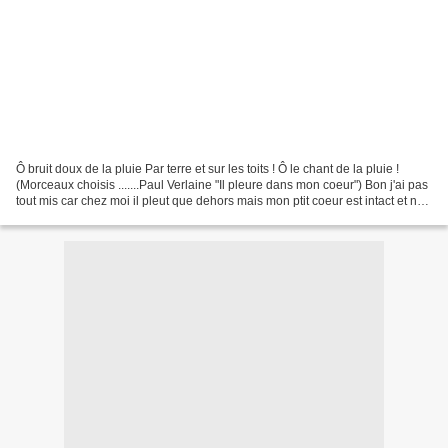
Ô bruit doux de la pluie Par terre et sur les toits ! Ô le chant de la pluie !
(Morceaux choisis .......Paul Verlaine "Il pleure dans mon coeur") Bon j'ai pas
tout mis car chez moi il pleut que dehors mais mon ptit coeur est intact et ne
pleure pas ........non...