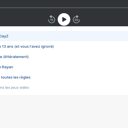
 DayZ
 a 13 ans (et vous l'avez ignoré)
e (littéralement)
im Rayan
 toutes les règles
s les jeux vidéo
us choquant de Rockstar ? - Le scandale BULLY
e plus moche de Steam
du RÊVE tourne au CAUCHEMAR