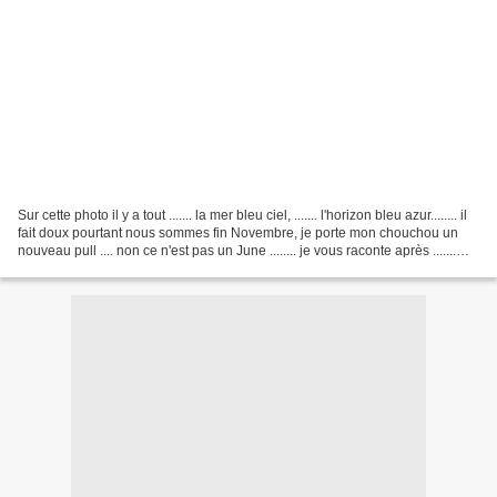
Sur cette photo il y a tout ....... la mer bleu ciel, ....... l'horizon bleu azur........ il
fait doux pourtant nous sommes fin Novembre, je porte mon chouchou un
nouveau pull .... non ce n'est pas un June ........ je vous raconte après .......
pour changer...