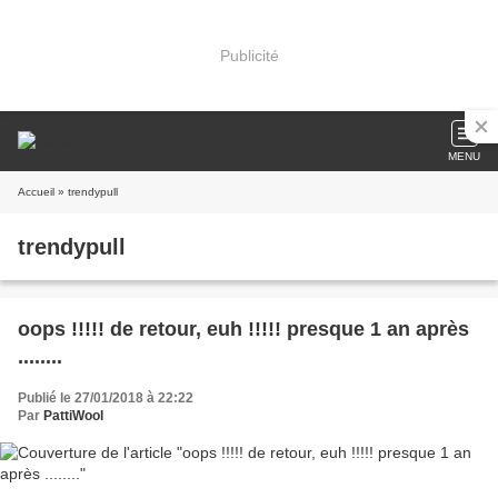
Publicité
MENU
Accueil
» trendypull
trendypull
oops !!!!! de retour, euh !!!!! presque 1 an après
........
Publié le 27/01/2018 à 22:22
Par
PattiWool