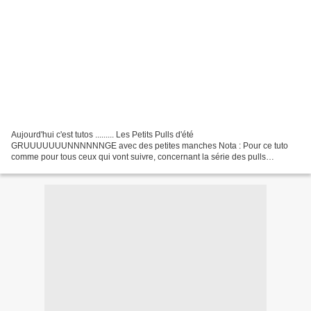
Aujourd'hui c'est tutos ......... Les Petits Pulls d'été
GRUUUUUUUNNNNNNGE avec des petites manches Nota : Pour ce tuto
comme pour tous ceux qui vont suivre, concernant la série des pulls
"grunge" les explications des points, la façon de procéder se retrouve...