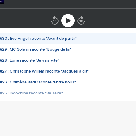
#30 : Eve Angeli raconte "Avant de partir"
#29 : MC Solaar raconte "Bouge de là"
28 : Lorie raconte "Je vais vite"
#27 : Christophe Willem raconte "Jacques a dit"
#26 : Chimène Badi raconte "Entre nous"
#25 : Indochine raconte "3e sexe"
#24 : Zaho raconte "C'est chelou"
#23 : Patrick Bruel raconte "Au café des délices"
#22 : Kyo raconte "Le chemin"