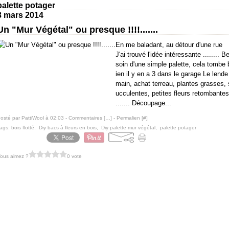
palette potager
3 mars 2014
Un "Mur Végétal" ou presque !!!!.......
En me baladant, au détour d'une rue
J'ai trouvé l'idée intéressante ........ B
soin d'une simple palette, cela tombe 
ien il y en a 3 dans le garage Le lende
main, achat terreau, plantes grasses, 
ucculentes, petites fleurs retombantes
....... Découpage...
osté par PattiWool à 02:03 -
Commentaires [
…
]
- Permalien [
#
]
ags:
bois flotté
,
Diy bacs à fleurs en bois
,
Diy palette mur végétal
,
palette potager
ous aimez ?
0 vote