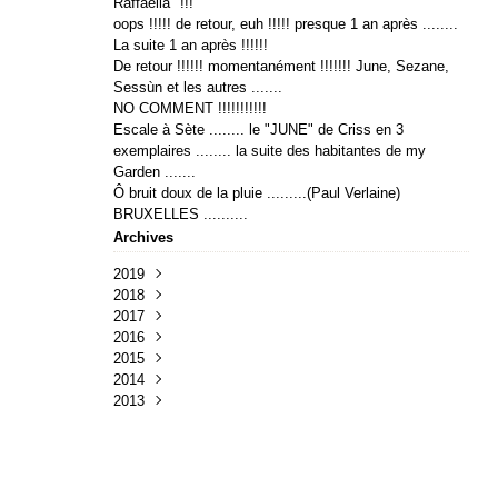
Raffaella" !!!
oops !!!!! de retour, euh !!!!! presque 1 an après ........
La suite 1 an après !!!!!!
De retour !!!!!! momentanément !!!!!!! June, Sezane,
Sessùn et les autres .......
NO COMMENT !!!!!!!!!!!
Escale à Sète ........ le "JUNE" de Criss en 3
exemplaires ........ la suite des habitantes de my
Garden .......
Ô bruit doux de la pluie .........(Paul Verlaine)
BRUXELLES ..........
Archives
2019
2018
Avril
(1)
2017
Avril
(2)
2016
Janvier
Février
(1)
(2)
2015
Juillet
(1)
2014
Avril
Novembre
(2)
(1)
2013
Mars
Mars
Novembre
(4)
(1)
(3)
Février
Janvier
Août
Décembre
(2)
(2)
(1)
(4)
Juillet
Octobre
(2)
(4)
Avril
Août
(5)
(1)
Mars
Juin
(5)
(7)