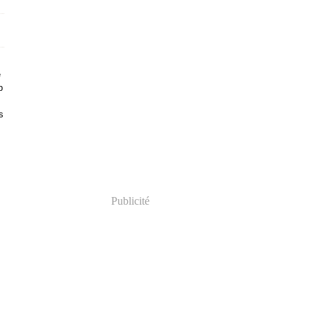
e
b
s
Publicité