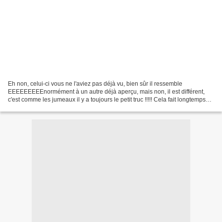
Eh non, celui-ci vous ne l'aviez pas déjà vu, bien sûr il ressemble
EEEEEEEEEnormément à un autre déjà aperçu, mais non, il est différent,
c'est comme les jumeaux il y a toujours le petit truc !!!!! Cela fait longtemps
que je l'avais terminé mais le temps...