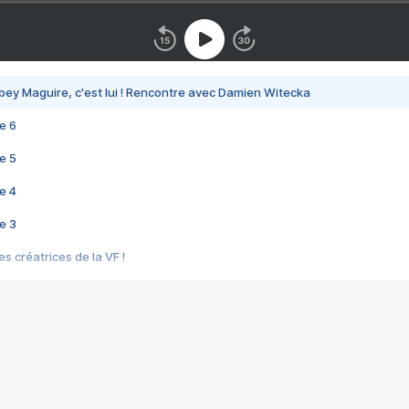
bey Maguire, c'est lui ! Rencontre avec Damien Witecka
e 6
e 5
e 4
e 3
s créatrices de la VF !
e 2
e 1
e Mektoub My Love arrive enfin ! Rencontre avec Shaïn Boumedine et Sal
i : après Toni en famille