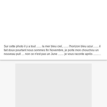
Sur cette photo il y a tout ....... la mer bleu ciel, ....... l'horizon bleu azur........ il
fait doux pourtant nous sommes fin Novembre, je porte mon chouchou un
nouveau pull .... non ce n'est pas un June ........ je vous raconte après .......
pour changer...