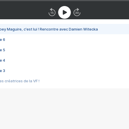
bey Maguire, c'est lui ! Rencontre avec Damien Witecka
e 6
e 5
e 4
e 3
s créatrices de la VF !
e 2
e 1
e Mektoub My Love arrive enfin ! Rencontre avec Shaïn Boumedine et Sal
i : après Toni en famille