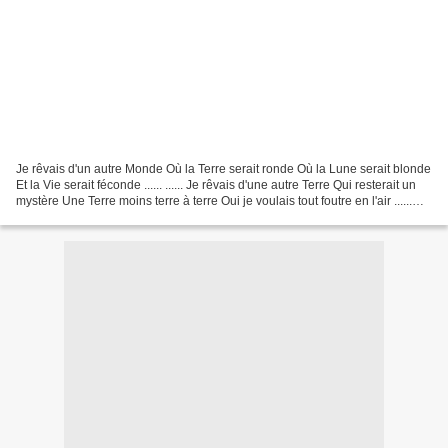
Je rêvais d'un autre Monde Où la Terre serait ronde Où la Lune serait blonde
Et la Vie serait féconde ...... ...... Je rêvais d'une autre Terre Qui resterait un
mystère Une Terre moins terre à terre Oui je voulais tout foutre en l'air ......
...... No...