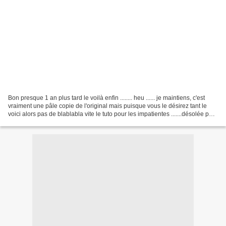
Bon presque 1 an plus tard le voilà enfin ........ heu ...... je maintiens, c'est
vraiment une pâle copie de l'original mais puisque vous le désirez tant le
voici alors pas de blablabla vite le tuto pour les impatientes .......désolée pas
réactualisée...