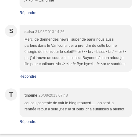
/> <br /> Sandrine
Répondre
S
salsa
31/08/2013 14:26
Merci de donner des news!! super de partir nous aussi
partons dans le Var! continuer à prendre de cette bonne
énergie de monsieur le soleil!!!<br /> <br /> bises <br /> <br />
ps: j'ai trouvé un cours de tricot sur Bayonne à mon retour je
file pour continuer..<br /> <br /> Bye bye<br /> <br /> sandrine
Répondre
T
tinoune
26/08/2013 07:48
coucou,contente de voir le blog reouvert.......on sent la
rentrée,retour a sete ,c'est la st louis .chaleur!!bises a bientot
Répondre