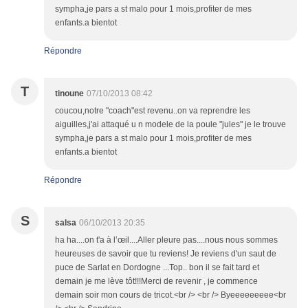
sympha,je pars a st malo pour 1 mois,profiter de mes
enfants.a bientot
Répondre
T
tinoune
07/10/2013 08:42
coucou,notre "coach"est revenu..on va reprendre les
aiguilles,j'ai attaqué u n modele de la poule "jules" je le trouve
sympha,je pars a st malo pour 1 mois,profiter de mes
enfants.a bientot
Répondre
S
salsa
06/10/2013 20:35
ha ha....on t'a à l’œil....Aller pleure pas....nous nous sommes
heureuses de savoir que tu reviens! Je reviens d'un saut de
puce de Sarlat en Dordogne ...Top.. bon il se fait tard et
demain je me lève tôt!!!Merci de revenir , je commence
demain soir mon cours de tricot.<br /> <br /> Byeeeeeeeee<br