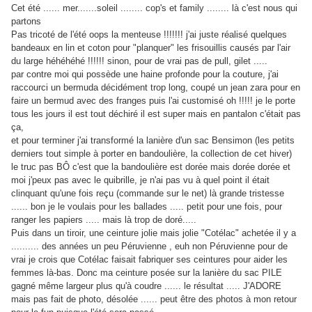
Cet été ...... mer.......soleil ........ cop's et family ........ là c'est nous qui
partons
Pas tricoté de l'été oops la menteuse !!!!!!! j'ai juste réalisé quelques
bandeaux en lin et coton pour "planquer" les frisouillis causés par l'air
du large héhéhéhé !!!!!! sinon, pour de vrai pas de pull, gilet .....
par contre moi qui possède une haine profonde pour la couture, j'ai
raccourci un bermuda décidément trop long, coupé un jean zara pour en
faire un bermud avec des franges puis l'ai customisé oh !!!!! je le porte
tous les jours il est tout déchiré il est super mais en pantalon c'était pas
ça,
et pour terminer j'ai transformé la lanière d'un sac Bensimon (les petits
derniers tout simple à porter en bandoulière, la collection de cet hiver)
le truc pas BÔ c'est que la bandoulière est dorée mais dorée dorée et
moi j'peux pas avec le quibrille, je n'ai pas vu à quel point il était
clinquant qu'une fois reçu (commande sur le net) là grande tristesse
...... bon je le voulais pour les ballades ..... petit pour une fois, pour
ranger les papiers ..... mais là trop de doré.....
Puis dans un tiroir, une ceinture jolie mais jolie "Cotélac" achetée il y a
.......... des années un peu Péruvienne , euh non Péruvienne pour de
vrai je crois que Cotélac faisait fabriquer ses ceintures pour aider les
femmes là-bas. Donc ma ceinture posée sur la lanière du sac PILE
gagné même largeur plus qu'à coudre ...... le résultat ..... J'ADORE
mais pas fait de photo, désolée ...... peut être des photos à mon retour