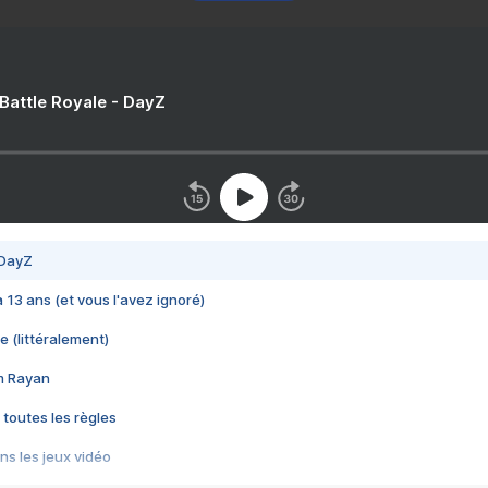
 Battle Royale - DayZ
 DayZ
 a 13 ans (et vous l'avez ignoré)
e (littéralement)
im Rayan
 toutes les règles
s les jeux vidéo