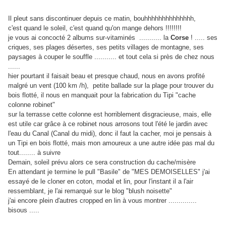
Il pleut sans discontinuer depuis ce matin, bouhhhhhhhhhhhhhh,
c'est quand le soleil, c'est quand qu'on mange dehors !!!!!!!!
je vous ai concocté 2 albums sur-vitaminés ...........
la
Corse
! ..... ses
criques, ses plages désertes, ses petits villages de montagne, ses
paysages à couper le souffle ........... et tout cela si près de chez nous
......
hier pourtant il faisait beau et presque chaud, nous en avons profité
malgré un vent (100 km /h), petite ballade sur la plage pour trouver du
bois flotté, il nous en manquait pour la fabrication du Tipi "cache
colonne robinet"
sur la terrasse cette colonne est horriblement disgracieuse, mais, elle
est utile car grâce à ce robinet nous arrosons tout l'été le jardin avec
l'eau du Canal (Canal du midi), donc il faut la cacher, moi je pensais à
un Tipi en bois flotté, mais mon amoureux a une autre idée pas mal du
tout........ à suivre
Demain, soleil prévu alors ce sera construction du cache/misère
En attendant je termine le pull "Basile" de "MES DEMOISELLES" j'ai
essayé de le cloner en coton, modal et lin, pour l'instant il a l'air
ressemblant, je l'ai remarqué sur le blog "blush noisette"
j'ai encore plein d'autres cropped en lin à vous montrer ..............
bisous .....