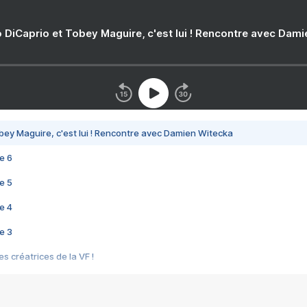
 DiCaprio et Tobey Maguire, c'est lui ! Rencontre avec Dam
bey Maguire, c'est lui ! Rencontre avec Damien Witecka
e 6
e 5
e 4
e 3
s créatrices de la VF !
e 2
e 1