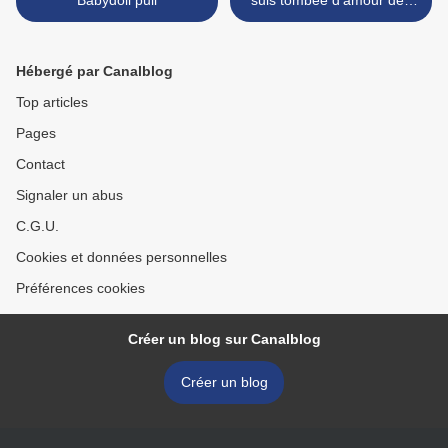
Babydoll pull
suis tombée d'amour dès
que je l'ai vu .........et vous,
un tuto !!!!!!! >
Hébergé par Canalblog
Top articles
Pages
Contact
Signaler un abus
C.G.U.
Cookies et données personnelles
Préférences cookies
Créer un blog sur Canalblog
Créer un blog