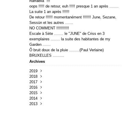
Raffaella" !!!
oops !!!!! de retour, euh !!!!! presque 1 an après ........
La suite 1 an après !!!!!!
De retour !!!!!! momentanément !!!!!!! June, Sezane,
Sessùn et les autres .......
NO COMMENT !!!!!!!!!!!
Escale à Sète ........ le "JUNE" de Criss en 3
exemplaires ........ la suite des habitantes de my
Garden .......
Ô bruit doux de la pluie .........(Paul Verlaine)
BRUXELLES ..........
Archives
2019
2018
Avril
(1)
2017
Avril
(2)
2016
Janvier
Février
(1)
(2)
2015
Juillet
(1)
2014
Avril
Novembre
(2)
(1)
2013
Mars
Mars
Novembre
(4)
(1)
(3)
Février
Janvier
Août
Décembre
(2)
(2)
(1)
(4)
Juillet
Octobre
(2)
(4)
Avril
Août
(5)
(1)
Mars
Juin
(5)
(7)