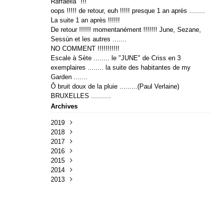
Raffaella" !!!
oops !!!!! de retour, euh !!!!! presque 1 an après ........
La suite 1 an après !!!!!!
De retour !!!!!! momentanément !!!!!!! June, Sezane,
Sessùn et les autres .......
NO COMMENT !!!!!!!!!!!
Escale à Sète ........ le "JUNE" de Criss en 3
exemplaires ........ la suite des habitantes de my
Garden .......
Ô bruit doux de la pluie .........(Paul Verlaine)
BRUXELLES ..........
Archives
2019
2018
Avril
(1)
2017
Avril
(2)
2016
Janvier
Février
(1)
(2)
2015
Juillet
(1)
2014
Avril
Novembre
(2)
(1)
2013
Mars
Mars
Novembre
(4)
(1)
(3)
Février
Janvier
Août
Décembre
(2)
(2)
(1)
(4)
Juillet
Octobre
(2)
(4)
Avril
Août
(5)
(1)
Mars
Juin
(5)
(7)